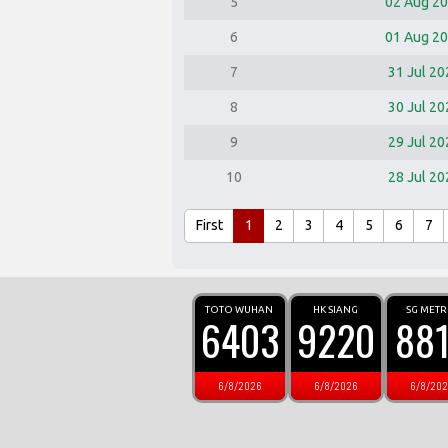
5
02 Aug 2
6
01 Aug 2
7
31 Jul 20
8
30 Jul 20
9
29 Jul 20
10
28 Jul 20
First
1
2
3
4
5
6
7
TOTO WUHAN
HK SIANG
SG MET
6403
9220
88
6/8/2026
6/8/2026
6/8/20