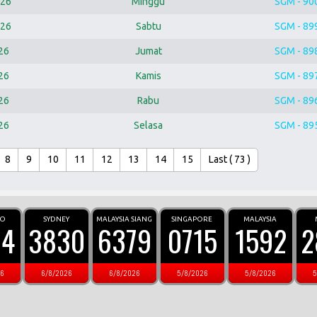
026
Minggu
SGM - 90
026
Sabtu
SGM - 89
26
Jumat
SGM - 89
26
Kamis
SGM - 89
26
Rabu
SGM - 89
26
Selasa
SGM - 89
8
9
10
11
12
13
14
15
Last ( 73 )
RO
SYDNEY
MALAYSIA SIANG
SINGAPORE
MALAYSIA
14
3830
6379
0715
1592
2
26
6/8/2026
6/8/2026
5/8/2026
5/8/2026
5