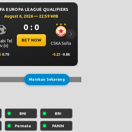
A LEAGUE QUALIFIERS
UEFA EUROPA LEAGUE QUALIFI
, 2026 — 22:59 WIB
August 7, 2026 — 00:45 WIB
0 : 0
0 : 0
Next
BET NOW
BET NOW
CSKA Sofia
PAOK
Ander
-0.25
-0.86
0.5
0.66
-0.5
Mainkan Sekarang
BNI
BRI
Permata
PANIN