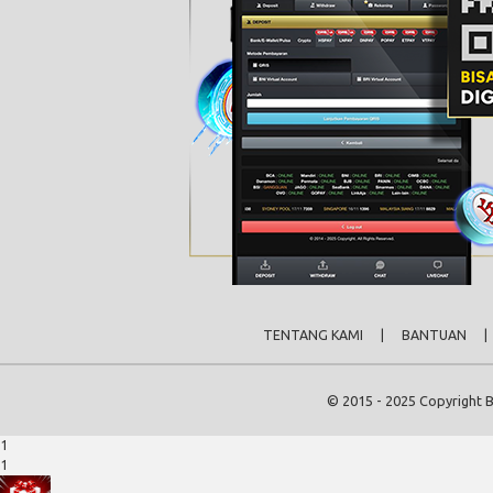
TENTANG KAMI
|
BANTUAN
|
© 2015 - 2025 Copyright 
1
1