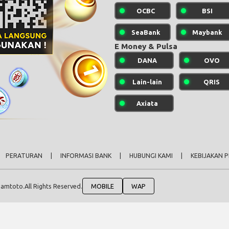
OCBC
BSI
SeaBank
Maybank
E Money & Pulsa
DANA
OVO
Lain-lain
QRIS
Axiata
PERATURAN
|
INFORMASI BANK
|
HUBUNGI KAMI
|
KEBIJAKAN P
Bamtoto.
All Rights Reserved.
MOBILE
WAP