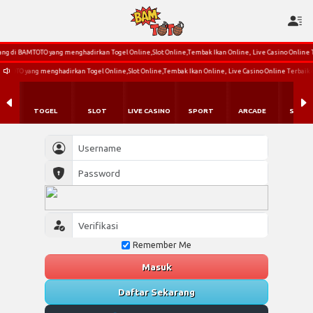
g di BAMTOTO yang menghadirkan Togel Online,Slot Online,Tembak Ikan Online, Live Casino Online Te
Halaman resmi untuk permainan Interactive di Bamtoto.
TOTO yang menghadirkan Togel Online,Slot Online,Tembak Ikan Online, Live Casino Online Terbaik da
TOGEL
SLOT
LIVE CASINO
SPORT
ARCADE
SABU
Remember Me
Masuk
Daftar Sekarang