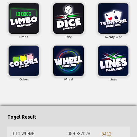
Limbo
Dice
Twenty-One
Colors
Wheel
Lines
Togel Result
TOTO WUHAN
09-08-2026
5412