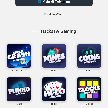
Main di Telegram
Desktop
Wap
Hacksaw Gaming
Speed Crash
Mines
Coins
Plinko
Hi-Lo
Blocks